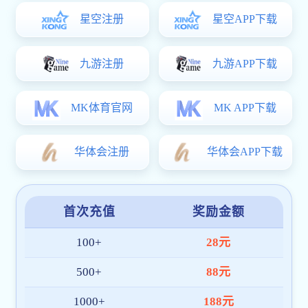
首页
/
体育动态
在本篇文章中，我们将深入探讨詹姆斯对教练组的赞
赏，以及他认为里夫斯和卢卡是球队成功的关键因
素。首先，我们将分析教练组的出色计划如何帮助球
队提升竞争力，其次，探讨里夫斯在球队中的角色和
贡献，再者，将重点分析卢卡作为重要球员的表现与
影响，最后，总结这两位球员对于球队整体战术的适
应与执行力如何推动胜利。通过这些方面的解析，我
们可以更全面地理解詹姆斯所提到的成功因素，以及
它们如何共同为球队带来积极的变化。
1、教练组计划的重要性