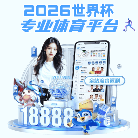
注册入口
全天更新 ·
杏彩体育官方网
站
赛事实时同步
无论您身在何处，
杏彩体育官方网站APP
为您带来
高速、高清、稳定的观赛体验。
下载客户端
网页端访问