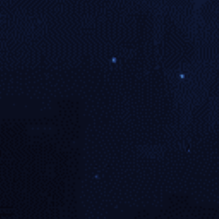
上一篇：
下周直接对话争冠关键战役分析枪…
热榜精选
#1
#2
姆希塔良降薪续约国米一年
霍伊伦正