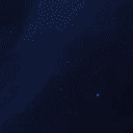
健康可持续的发展。
不断”的挑战，需要制度保障与个人努力相结合。在这个充满不
能力，以便更好地适应瞬息万变的市场环境。
Content First Paragraph. “神秘惊喜不断”的核心在于随机
者的重要原因。通过深入剖析上述四个方面，我们不仅能理解该
准备，更好地迎接挑战。
 Content Second Paragraph. 在此过程中，无论是从市场反
我们要始终保持敏锐观察力和灵活应变能力，共同面对可能出现
竞争与机遇的时代中立于不败之地。