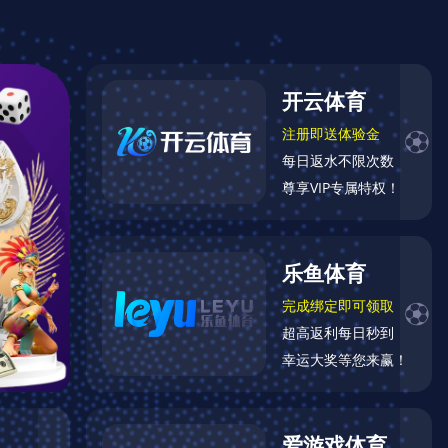
App
公司
体育
注册入口
简介
动态
彩体育官方网站
赛事实时
方网站APP
为您带来高速、高清、稳
端访问