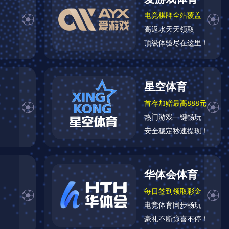
剩微弱概率
开，旨在深入分析这一现
与定义进行解析；其次，
解这些爆冷事件的发