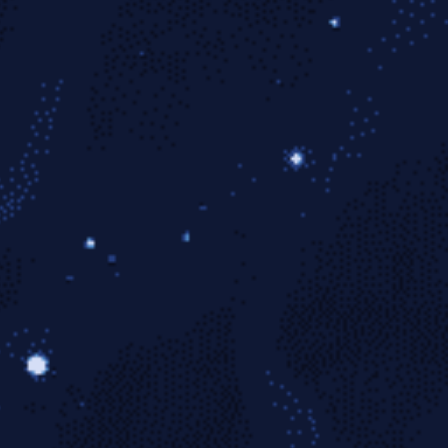
，市场反应通常非常激烈。许多投资者和参与者随即调整策略，
大化收益，但同时也容易导致情绪波动，引发更大的市场不稳定
外落败，相关股票和博彩赔率会迅速下跌，这使得投资者面临巨
来看，这种突发事件往往引发集体恐慌。一旦消息传出，各方立
产生，比如盲目跟风抛售或者重仓押注于下轮比赛。然而，这样
场的不确定性。
况下立于不败之地，就必须培养良好的心理素质，并学会理性分
结出一些有效的应对策略，从而减少因情绪波动带来的损失。
析的重要性
”现象，数据分析显得尤为重要。通过对历史数据的整理与对比
提供参考依据。例如，以前的数据表明，在某些特定条件下，较
以推测未来同样情况可能再次发生。