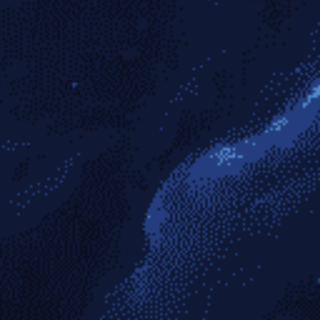
并不足以完全消除风险，因为每场比赛都有其独特变量。因此，
球员状态、团队士气等因素，将多维度的数据结合起来进行综合
展使得大数据应用愈加广泛，通过机器学习算法等先进技术，可
人们提供更多可行性的预测方案。这就要求参与者具备一定的数
增强自身竞争力。
展趋势与应对措施
象仍将存在，并且可能随着社会环境及科技进步而愈加复杂化。
越来越多因素影响，其随机性也相应增加。因此，对于参与者而
重要。
也需加强对于赛事透明度及公正性的监督，以维护公平竞争环境
期的重要性，也是防止过度恐慌的重要措施之一。只有这样才能