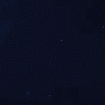
#3
#
式加盟那不勒斯曼联
李缘：勇敢追梦的美国之旅圆